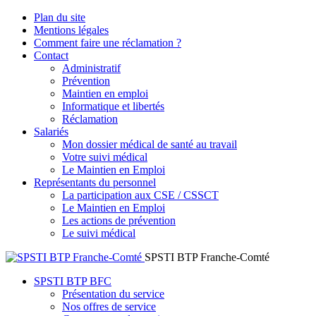
Marine HAAS
Plan du site
Mentions légales
Responsable des pôles Formation et Santé du Végétal
Comment faire une réclamation ?
Contact
Administratif
Site de Beaune
"/>
Prévention
Maintien en emploi
1, Rue Jean-Baptiste Gambut
/
21 200 Beaune
Informatique et libertés
Réclamation
Salariés
"/>
Cette adresse e-mail est protégée contre les robots spammeurs
Mon dossier médical de santé au travail
activer le JavaScript pour la visualiser.
">
mhaas@fredonbfc.fr
Votre suivi médical
Le Maintien en Emploi
Représentants du personnel
"/>
La participation aux CSE / CSSCT
03 80 25 95 45
06 52 38 8
(standard)
"/>
Le Maintien en Emploi
Les actions de prévention
Le suivi médical
"/>
Suivez-nous sur
SPSTI BTP Franche-Comté
"/>
SPSTI BTP BFC
Présentation du service
Nos offres de service